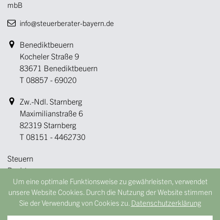
mbB
info@steuerberater-bayern.de
Benediktbeuern
Kocheler Straße 9
83671 Benediktbeuern
T
08857 - 69020
Zw.-Ndl. Starnberg
Maximilianstraße 6
82319 Starnberg
T
08151 - 4462730
Steuern
Recht
Um eine optimale Funktionsweise zu gewährleisten, verwendet
Betriebswirtschaft
unsere Website Cookies. Durch die Nutzung der Website stimmen
Immobilien
Sie der Verwendung von Cookies zu.
Datenschutzerklärung