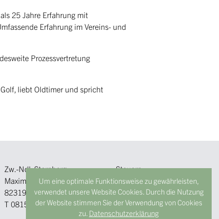
als 25 Jahre Erfahrung mit
 Umfassende Erfahrung im Vereins- und
ndesweite Prozessvertretung
Golf, liebt Oldtimer und spricht
Zw.-Ndl. Starnberg
Steuern
Maximilianstraße 6
Recht
Um eine optimale Funktionsweise zu gewährleisten,
verwendet unsere Website Cookies. Durch die Nutzung
82319 Starnberg
Betriebswirtschaft
der Website stimmen Sie der Verwendung von Cookies
T
08151 - 4462730
Immobilien
zu.
Datenschutzerklärung