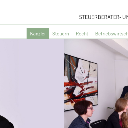
STEUERBERATER- U
Kanzlei
Steuern
Recht
Betriebswirtsch