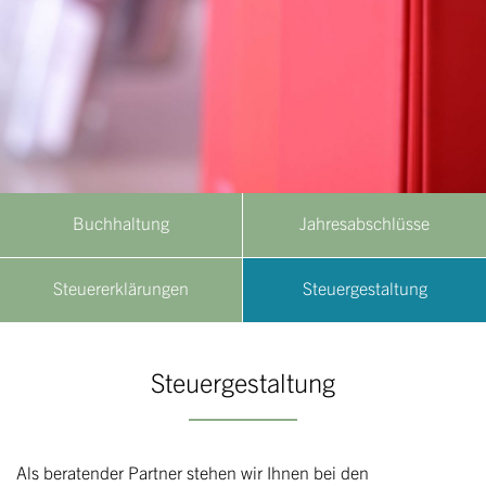
g
a
t
i
o
n
Buchhaltung
Jahresabschlüsse
Steuererklärungen
Steuergestaltung
Steuergestaltung
Als beratender Partner stehen wir Ihnen bei den